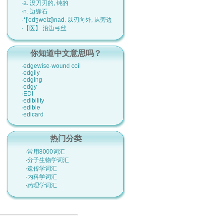
·a. 没刀刃的, 钝的
·n. 边缘石
·*['edʒweiz]\nad. 以刃向外, 从旁边
·【医】 沿边弓丝
你知道中文意思吗？
·edgewise-wound coil
·edgily
·edging
·edgy
·EDI
·edibility
·edible
·edicard
热门分类
·
常用8000词汇
·
分子生物学词汇
·
遗传学词汇
·
内科学词汇
·
药理学词汇