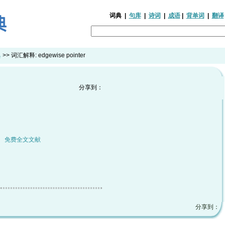
词典
|
句库
|
诗词
|
成语
|
背单词
|
翻译
典
>> 词汇解释:
edgewise pointer
分享到：
|
免费全文文献
分享到：