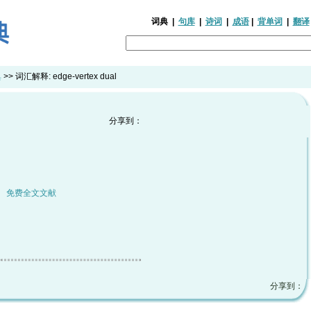
词典
|
句库
|
诗词
|
成语
|
背单词
|
翻译
典
>> 词汇解释:
edge-vertex dual
分享到：
|
免费全文文献
分享到：