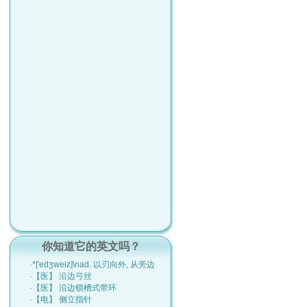
你知道它的英文吗？
·*['edʒweiz]\nad. 以刃向外, 从旁边
·【医】 沿边弓丝
·【医】 沿边锁槽式带环
·【电】 侧立指针