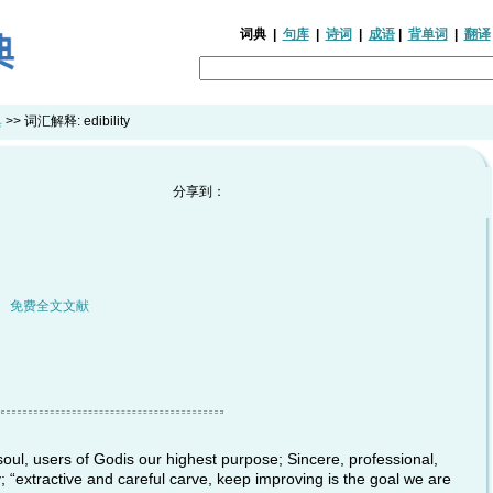
词典
|
句库
|
诗词
|
成语
|
背单词
|
翻译
典
>> 词汇解释:
edibility
分享到：
|
免费全文文献
e soul, users of Godis our highest purpose; Sincere, professional,
; “extractive and careful carve, keep improving is the goal we are