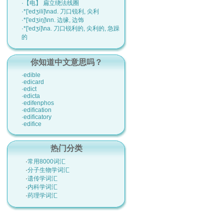
·【电】 扁立绕法线圈
·*['edʒili]\nad. 刀口锐利, 尖利
·*['edʒiŋ]\nn. 边缘, 边饰
·*['edʒi]\na. 刀口锐利的, 尖利的, 急躁
的
你知道中文意思吗？
·edible
·edicard
·edict
·edicta
·edifenphos
·edification
·edificatory
·edifice
热门分类
·
常用8000词汇
·
分子生物学词汇
·
遗传学词汇
·
内科学词汇
·
药理学词汇