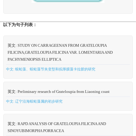
以下为句子列表：
英文: STUDY ON CARRAGEENAN FROM GRATELOUPIA
FILICINA,GRATELOUPIA FILICINA VAR. LOMENTARIA AND
PACHYMENIOPSIS ELLIPTICA
中文: 蜈蚣藻、蜈蚣藻节夹变型和拟厚膜藻卡拉胶的研究
英文: Preliminary research of Grateloupia from Liaoning coast
中文: 辽宁沿海蜈蚣藻属的初步研究
英文: RAPD ANALYSIS OF GRATELOUPIA FILICINA AND
SINOYUBIMORPHA PORRACEA