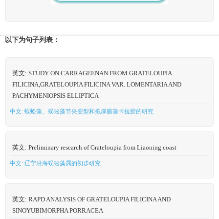
以下为句子列表：
英文: STUDY ON CARRAGEENAN FROM GRATELOUPIA
FILICINA,GRATELOUPIA FILICINA VAR. LOMENTARIA AND
PACHYMENIOPSIS ELLIPTICA
中文: 蜈蚣藻、蜈蚣藻节夹变型和拟厚膜藻卡拉胶的研究
英文: Preliminary research of Grateloupia from Liaoning coast
中文: 辽宁沿海蜈蚣藻属的初步研究
英文: RAPD ANALYSIS OF GRATELOUPIA FILICINA AND
SINOYUBIMORPHA PORRACEA