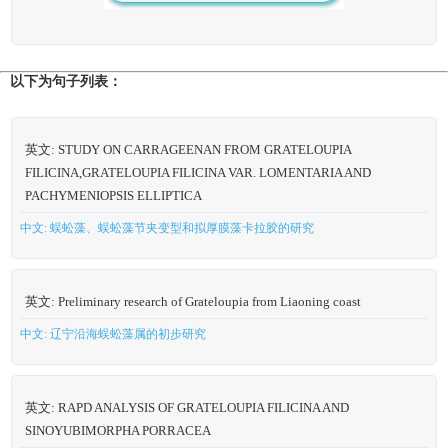
以下为句子列表：
英文: STUDY ON CARRAGEENAN FROM GRATELOUPIA
FILICINA,GRATELOUPIA FILICINA VAR. LOMENTARIA AND
PACHYMENIOPSIS ELLIPTICA
中文: 蜈蚣藻、蜈蚣藻节夹变型和拟厚膜藻卡拉胶的研究
英文: Preliminary research of Grateloupia from Liaoning coast
中文: 辽宁沿海蜈蚣藻属的初步研究
英文: RAPD ANALYSIS OF GRATELOUPIA FILICINA AND
SINOYUBIMORPHA PORRACEA