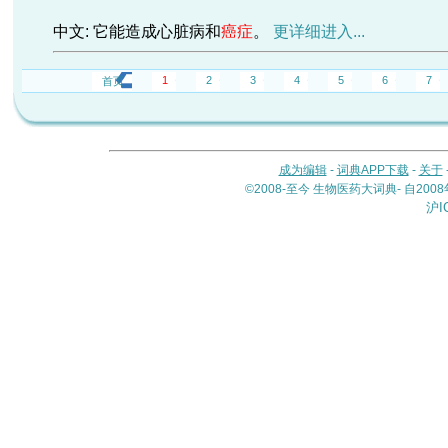
中文: 它能造成心脏病和
癌症
。
更详细进入...
1
2
3
4
5
6
7
首页
成为编辑
-
词典APP下载
-
关于
©2008-至今 生物医药大词典- 自20
沪I