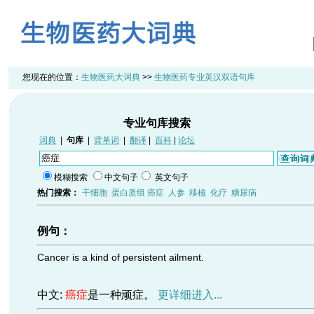
您现在的位置：
生物医药大词典
>>
生物医药专业英汉双语句库
专业句库搜索
词典
|
句库
|
背单词
|
翻译
|
百科
|
论坛
模糊搜索
中文句子
英文句子
热门搜索：
干细胞
蛋白质组
癌症
人参
移植
化疗
糖尿病
例句：
Cancer is a kind of persistent ailment.
中文:
癌症
是一种顽症。
更详细进入...