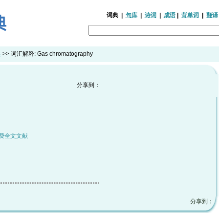
词典
|
句库
|
诗词
|
成语
|
背单词
|
翻译
典
>> 词汇解释:
Gas chromatography
分享到：
费全文文献
分享到：