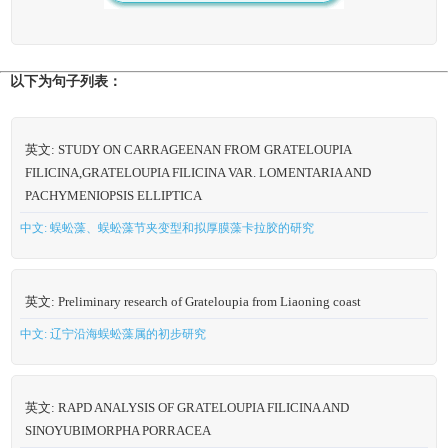
以下为句子列表：
英文: STUDY ON CARRAGEENAN FROM GRATELOUPIA
FILICINA,GRATELOUPIA FILICINA VAR. LOMENTARIA AND
PACHYMENIOPSIS ELLIPTICA
中文: 蜈蚣藻、蜈蚣藻节夹变型和拟厚膜藻卡拉胶的研究
英文: Preliminary research of Grateloupia from Liaoning coast
中文: 辽宁沿海蜈蚣藻属的初步研究
英文: RAPD ANALYSIS OF GRATELOUPIA FILICINA AND
SINOYUBIMORPHA PORRACEA