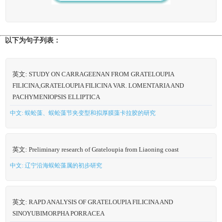
以下为句子列表：
英文: STUDY ON CARRAGEENAN FROM GRATELOUPIA
FILICINA,GRATELOUPIA FILICINA VAR. LOMENTARIA AND
PACHYMENIOPSIS ELLIPTICA
中文: 蜈蚣藻、蜈蚣藻节夹变型和拟厚膜藻卡拉胶的研究
英文: Preliminary research of Grateloupia from Liaoning coast
中文: 辽宁沿海蜈蚣藻属的初步研究
英文: RAPD ANALYSIS OF GRATELOUPIA FILICINA AND
SINOYUBIMORPHA PORRACEA