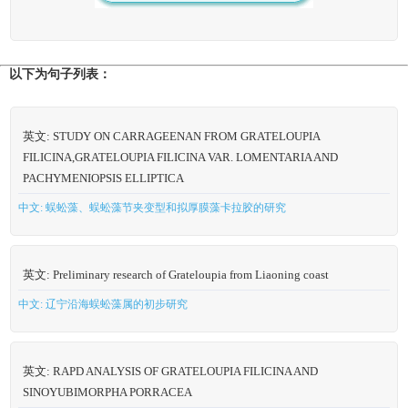
以下为句子列表：
英文: STUDY ON CARRAGEENAN FROM GRATELOUPIA
FILICINA,GRATELOUPIA FILICINA VAR. LOMENTARIA AND
PACHYMENIOPSIS ELLIPTICA
中文: 蜈蚣藻、蜈蚣藻节夹变型和拟厚膜藻卡拉胶的研究
英文: Preliminary research of Grateloupia from Liaoning coast
中文: 辽宁沿海蜈蚣藻属的初步研究
英文: RAPD ANALYSIS OF GRATELOUPIA FILICINA AND
SINOYUBIMORPHA PORRACEA