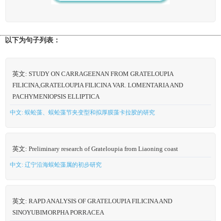
以下为句子列表：
英文: STUDY ON CARRAGEENAN FROM GRATELOUPIA
FILICINA,GRATELOUPIA FILICINA VAR. LOMENTARIA AND
PACHYMENIOPSIS ELLIPTICA
中文: 蜈蚣藻、蜈蚣藻节夹变型和拟厚膜藻卡拉胶的研究
英文: Preliminary research of Grateloupia from Liaoning coast
中文: 辽宁沿海蜈蚣藻属的初步研究
英文: RAPD ANALYSIS OF GRATELOUPIA FILICINA AND
SINOYUBIMORPHA PORRACEA