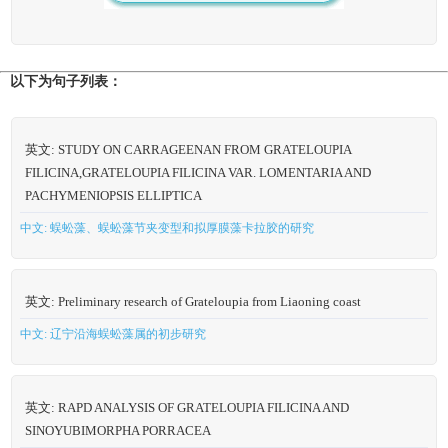
以下为句子列表：
英文: STUDY ON CARRAGEENAN FROM GRATELOUPIA
FILICINA,GRATELOUPIA FILICINA VAR. LOMENTARIA AND
PACHYMENIOPSIS ELLIPTICA
中文: 蜈蚣藻、蜈蚣藻节夹变型和拟厚膜藻卡拉胶的研究
英文: Preliminary research of Grateloupia from Liaoning coast
中文: 辽宁沿海蜈蚣藻属的初步研究
英文: RAPD ANALYSIS OF GRATELOUPIA FILICINA AND
SINOYUBIMORPHA PORRACEA