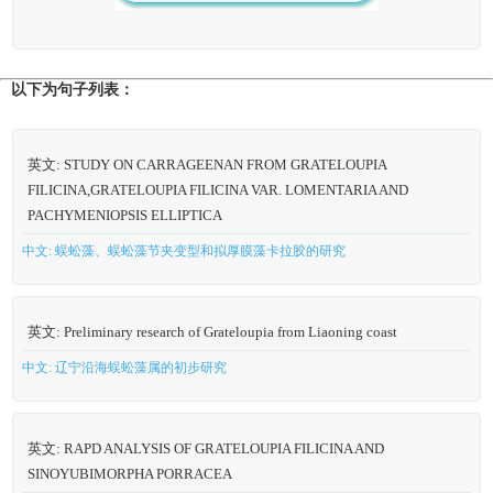
以下为句子列表：
英文: STUDY ON CARRAGEENAN FROM GRATELOUPIA
FILICINA,GRATELOUPIA FILICINA VAR. LOMENTARIA AND
PACHYMENIOPSIS ELLIPTICA
中文: 蜈蚣藻、蜈蚣藻节夹变型和拟厚膜藻卡拉胶的研究
英文: Preliminary research of Grateloupia from Liaoning coast
中文: 辽宁沿海蜈蚣藻属的初步研究
英文: RAPD ANALYSIS OF GRATELOUPIA FILICINA AND
SINOYUBIMORPHA PORRACEA