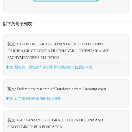
以下为句子列表：
英文: STUDY ON CARRAGEENAN FROM GRATELOUPIA
FILICINA,GRATELOUPIA FILICINA VAR. LOMENTARIA AND
PACHYMENIOPSIS ELLIPTICA
中文: 蜈蚣藻、蜈蚣藻节夹变型和拟厚膜藻卡拉胶的研究
英文: Preliminary research of Grateloupia from Liaoning coast
中文: 辽宁沿海蜈蚣藻属的初步研究
英文: RAPD ANALYSIS OF GRATELOUPIA FILICINA AND
SINOYUBIMORPHA PORRACEA