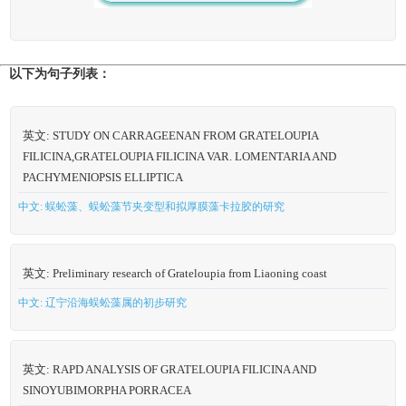
以下为句子列表：
英文: STUDY ON CARRAGEENAN FROM GRATELOUPIA
FILICINA,GRATELOUPIA FILICINA VAR. LOMENTARIA AND
PACHYMENIOPSIS ELLIPTICA
中文: 蜈蚣藻、蜈蚣藻节夹变型和拟厚膜藻卡拉胶的研究
英文: Preliminary research of Grateloupia from Liaoning coast
中文: 辽宁沿海蜈蚣藻属的初步研究
英文: RAPD ANALYSIS OF GRATELOUPIA FILICINA AND
SINOYUBIMORPHA PORRACEA