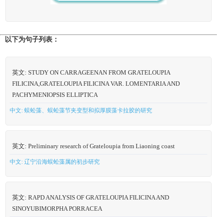
以下为句子列表：
英文: STUDY ON CARRAGEENAN FROM GRATELOUPIA
FILICINA,GRATELOUPIA FILICINA VAR. LOMENTARIA AND
PACHYMENIOPSIS ELLIPTICA
中文: 蜈蚣藻、蜈蚣藻节夹变型和拟厚膜藻卡拉胶的研究
英文: Preliminary research of Grateloupia from Liaoning coast
中文: 辽宁沿海蜈蚣藻属的初步研究
英文: RAPD ANALYSIS OF GRATELOUPIA FILICINA AND
SINOYUBIMORPHA PORRACEA