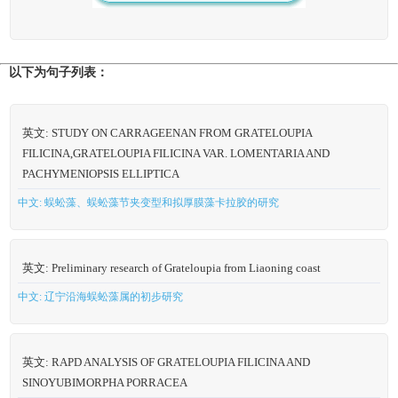
以下为句子列表：
英文: STUDY ON CARRAGEENAN FROM GRATELOUPIA
FILICINA,GRATELOUPIA FILICINA VAR. LOMENTARIA AND
PACHYMENIOPSIS ELLIPTICA
中文: 蜈蚣藻、蜈蚣藻节夹变型和拟厚膜藻卡拉胶的研究
英文: Preliminary research of Grateloupia from Liaoning coast
中文: 辽宁沿海蜈蚣藻属的初步研究
英文: RAPD ANALYSIS OF GRATELOUPIA FILICINA AND
SINOYUBIMORPHA PORRACEA