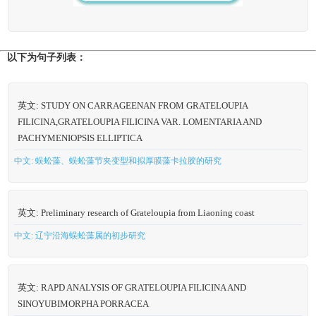
以下为句子列表：
英文: STUDY ON CARRAGEENAN FROM GRATELOUPIA
FILICINA,GRATELOUPIA FILICINA VAR. LOMENTARIA AND
PACHYMENIOPSIS ELLIPTICA
中文: 蜈蚣藻、蜈蚣藻节夹变型和拟厚膜藻卡拉胶的研究
英文: Preliminary research of Grateloupia from Liaoning coast
中文: 辽宁沿海蜈蚣藻属的初步研究
英文: RAPD ANALYSIS OF GRATELOUPIA FILICINA AND
SINOYUBIMORPHA PORRACEA