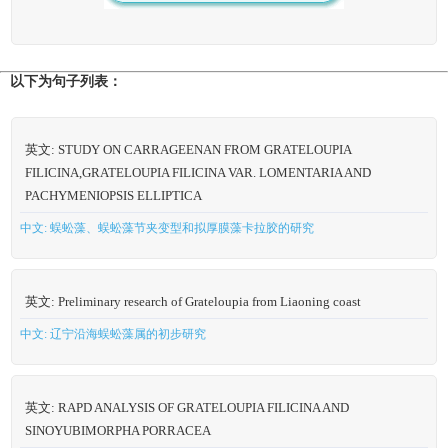
以下为句子列表：
英文: STUDY ON CARRAGEENAN FROM GRATELOUPIA
FILICINA,GRATELOUPIA FILICINA VAR. LOMENTARIA AND
PACHYMENIOPSIS ELLIPTICA
中文: 蜈蚣藻、蜈蚣藻节夹变型和拟厚膜藻卡拉胶的研究
英文: Preliminary research of Grateloupia from Liaoning coast
中文: 辽宁沿海蜈蚣藻属的初步研究
英文: RAPD ANALYSIS OF GRATELOUPIA FILICINA AND
SINOYUBIMORPHA PORRACEA