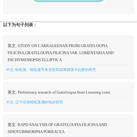
以下为句子列表：
英文: STUDY ON CARRAGEENAN FROM GRATELOUPIA
FILICINA,GRATELOUPIA FILICINA VAR. LOMENTARIA AND
PACHYMENIOPSIS ELLIPTICA
中文: 蜈蚣藻、蜈蚣藻节夹变型和拟厚膜藻卡拉胶的研究
英文: Preliminary research of Grateloupia from Liaoning coast
中文: 辽宁沿海蜈蚣藻属的初步研究
英文: RAPD ANALYSIS OF GRATELOUPIA FILICINA AND
SINOYUBIMORPHA PORRACEA