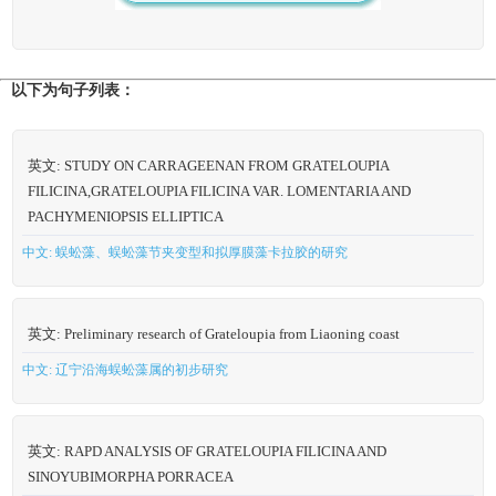
以下为句子列表：
英文: STUDY ON CARRAGEENAN FROM GRATELOUPIA
FILICINA,GRATELOUPIA FILICINA VAR. LOMENTARIA AND
PACHYMENIOPSIS ELLIPTICA
中文: 蜈蚣藻、蜈蚣藻节夹变型和拟厚膜藻卡拉胶的研究
英文: Preliminary research of Grateloupia from Liaoning coast
中文: 辽宁沿海蜈蚣藻属的初步研究
英文: RAPD ANALYSIS OF GRATELOUPIA FILICINA AND
SINOYUBIMORPHA PORRACEA