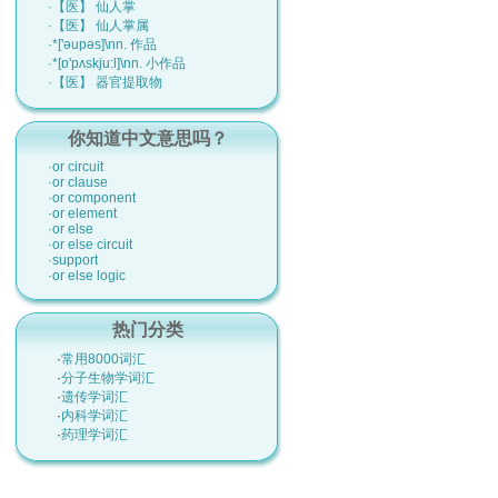
·【医】 仙人掌
·【医】 仙人掌属
·*['әupәs]\nn. 作品
·*[ɒ'pʌskju:l]\nn. 小作品
·【医】 器官提取物
你知道中文意思吗？
·or circuit
·or clause
·or component
·or element
·or else
·or else circuit
·support
·or else logic
热门分类
·
常用8000词汇
·
分子生物学词汇
·
遗传学词汇
·
内科学词汇
·
药理学词汇