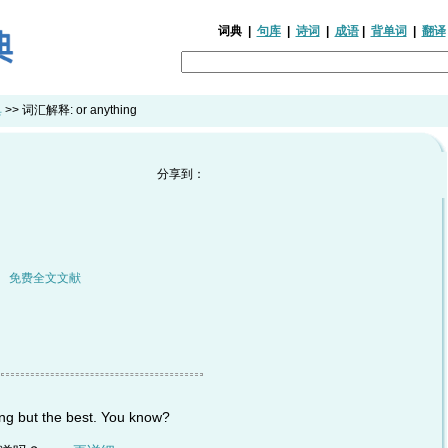
词典
|
句库
|
诗词
|
成语
|
背单词
|
翻译
典
>> 词汇解释:
or anything
分享到：
|
免费全文文献
ing but the best. You know?