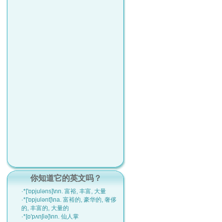
你知道它的英文吗？
·*['ɒpjulәns]\nn. 富裕, 丰富, 大量
·*['ɒpjulәnt]\na. 富裕的, 豪华的, 奢侈
的, 丰富的, 大量的
·*[ɒ'pʌnʃiә]\nn. 仙人掌