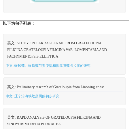
以下为句子列表：
英文: STUDY ON CARRAGEENAN FROM GRATELOUPIA
FILICINA,GRATELOUPIA FILICINA VAR. LOMENTARIA AND
PACHYMENIOPSIS ELLIPTICA
中文: 蜈蚣藻、蜈蚣藻节夹变型和拟厚膜藻卡拉胶的研究
英文: Preliminary research of Grateloupia from Liaoning coast
中文: 辽宁沿海蜈蚣藻属的初步研究
英文: RAPD ANALYSIS OF GRATELOUPIA FILICINA AND
SINOYUBIMORPHA PORRACEA