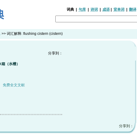
词典
|
句库
|
诗词
|
成语
|
背单词
|
翻译
典
>> 词汇解释:
flushing cistern (cistern)
分享到：
水箱（水槽）
|
免费全文文献
分享到：