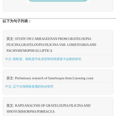
以下为句子列表：
英文: STUDY ON CARRAGEENAN FROM GRATELOUPIA
FILICINA,GRATELOUPIA FILICINA VAR. LOMENTARIA AND
PACHYMENIOPSIS ELLIPTICA
中文: 蜈蚣藻、蜈蚣藻节夹变型和拟厚膜藻卡拉胶的研究
英文: Preliminary research of Grateloupia from Liaoning coast
中文: 辽宁沿海蜈蚣藻属的初步研究
英文: RAPD ANALYSIS OF GRATELOUPIA FILICINA AND
SINOYUBIMORPHA PORRACEA