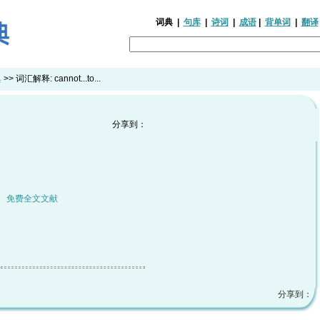
词典
|
句库
|
诗词
|
成语
|
背单词
|
翻译
典
>> 词汇解释:
cannot...to...
分享到：
|
免费全文文献
分享到：