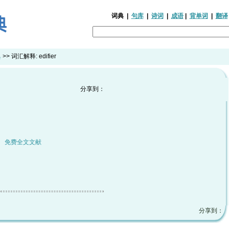
词典
|
句库
|
诗词
|
成语
|
背单词
|
翻译
典
>> 词汇解释:
edifier
分享到：
|
免费全文文献
分享到：