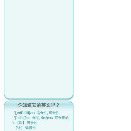
你知道它的英文吗？
·*[,edi'biliti]\nn. 适食性, 可食性
·*['edibl]\nn. 食品, 食物\na. 可食用的
\n【医】 可食的
·【计】 编辑卡