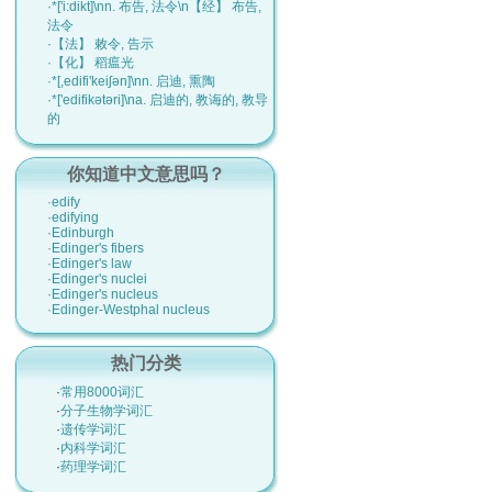
·*['i:dikt]\nn. 布告, 法令\n【经】 布告,
法令
·【法】 敕令, 告示
·【化】 稻瘟光
·*[,edifi'keiʃәn]\nn. 启迪, 熏陶
·*['edifikәtәri]\na. 启迪的, 教诲的, 教导
的
你知道中文意思吗？
·edify
·edifying
·Edinburgh
·Edinger's fibers
·Edinger's law
·Edinger's nuclei
·Edinger's nucleus
·Edinger-Westphal nucleus
热门分类
·
常用8000词汇
·
分子生物学词汇
·
遗传学词汇
·
内科学词汇
·
药理学词汇