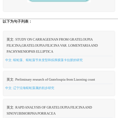
以下为句子列表：
英文: STUDY ON CARRAGEENAN FROM GRATELOUPIA
FILICINA,GRATELOUPIA FILICINA VAR. LOMENTARIA AND
PACHYMENIOPSIS ELLIPTICA
中文: 蜈蚣藻、蜈蚣藻节夹变型和拟厚膜藻卡拉胶的研究
英文: Preliminary research of Grateloupia from Liaoning coast
中文: 辽宁沿海蜈蚣藻属的初步研究
英文: RAPD ANALYSIS OF GRATELOUPIA FILICINA AND
SINOYUBIMORPHA PORRACEA