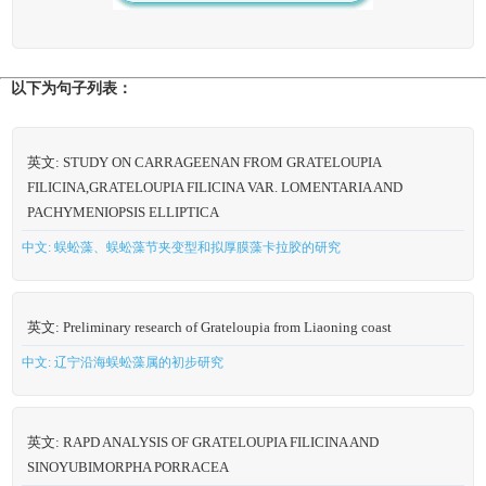
以下为句子列表：
英文: STUDY ON CARRAGEENAN FROM GRATELOUPIA
FILICINA,GRATELOUPIA FILICINA VAR. LOMENTARIA AND
PACHYMENIOPSIS ELLIPTICA
中文: 蜈蚣藻、蜈蚣藻节夹变型和拟厚膜藻卡拉胶的研究
英文: Preliminary research of Grateloupia from Liaoning coast
中文: 辽宁沿海蜈蚣藻属的初步研究
英文: RAPD ANALYSIS OF GRATELOUPIA FILICINA AND
SINOYUBIMORPHA PORRACEA