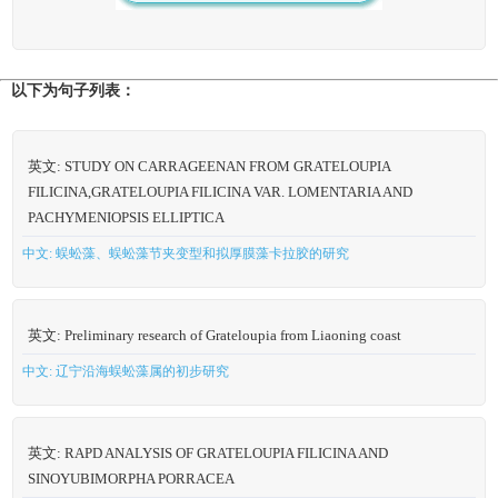
以下为句子列表：
英文: STUDY ON CARRAGEENAN FROM GRATELOUPIA
FILICINA,GRATELOUPIA FILICINA VAR. LOMENTARIA AND
PACHYMENIOPSIS ELLIPTICA
中文: 蜈蚣藻、蜈蚣藻节夹变型和拟厚膜藻卡拉胶的研究
英文: Preliminary research of Grateloupia from Liaoning coast
中文: 辽宁沿海蜈蚣藻属的初步研究
英文: RAPD ANALYSIS OF GRATELOUPIA FILICINA AND
SINOYUBIMORPHA PORRACEA