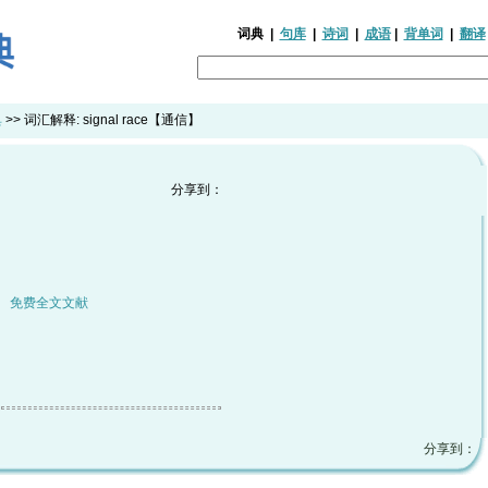
词典
|
句库
|
诗词
|
成语
|
背单词
|
翻译
典
>> 词汇解释:
signal race【通信】
分享到：
|
免费全文文献
分享到：