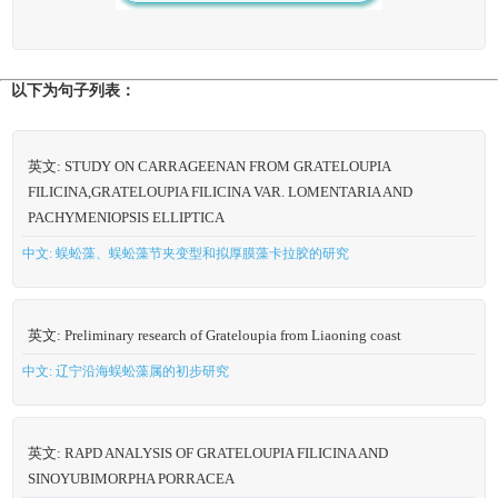
以下为句子列表：
英文: STUDY ON CARRAGEENAN FROM GRATELOUPIA
FILICINA,GRATELOUPIA FILICINA VAR. LOMENTARIA AND
PACHYMENIOPSIS ELLIPTICA
中文: 蜈蚣藻、蜈蚣藻节夹变型和拟厚膜藻卡拉胶的研究
英文: Preliminary research of Grateloupia from Liaoning coast
中文: 辽宁沿海蜈蚣藻属的初步研究
英文: RAPD ANALYSIS OF GRATELOUPIA FILICINA AND
SINOYUBIMORPHA PORRACEA