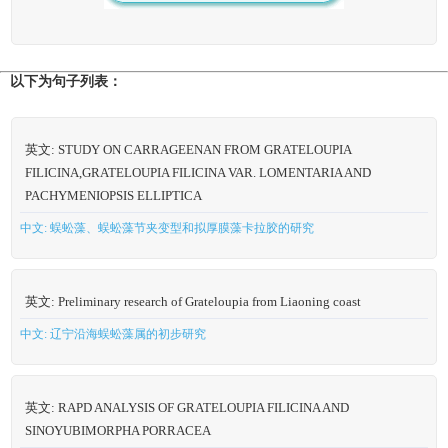
以下为句子列表：
英文: STUDY ON CARRAGEENAN FROM GRATELOUPIA
FILICINA,GRATELOUPIA FILICINA VAR. LOMENTARIA AND
PACHYMENIOPSIS ELLIPTICA
中文: 蜈蚣藻、蜈蚣藻节夹变型和拟厚膜藻卡拉胶的研究
英文: Preliminary research of Grateloupia from Liaoning coast
中文: 辽宁沿海蜈蚣藻属的初步研究
英文: RAPD ANALYSIS OF GRATELOUPIA FILICINA AND
SINOYUBIMORPHA PORRACEA