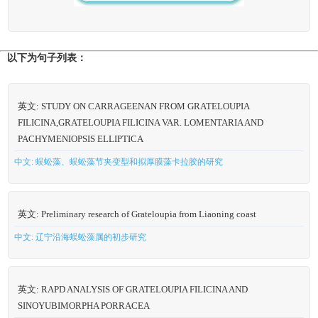
以下为句子列表：
英文: STUDY ON CARRAGEENAN FROM GRATELOUPIA
FILICINA,GRATELOUPIA FILICINA VAR. LOMENTARIA AND
PACHYMENIOPSIS ELLIPTICA
中文: 蜈蚣藻、蜈蚣藻节夹变型和拟厚膜藻卡拉胶的研究
英文: Preliminary research of Grateloupia from Liaoning coast
中文: 辽宁沿海蜈蚣藻属的初步研究
英文: RAPD ANALYSIS OF GRATELOUPIA FILICINA AND
SINOYUBIMORPHA PORRACEA