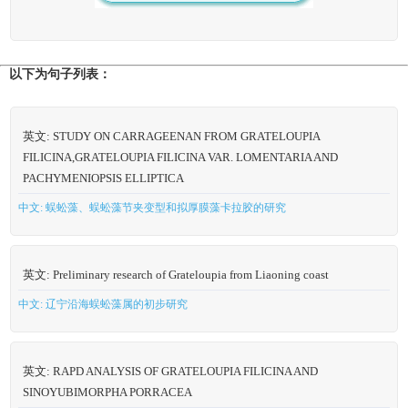
以下为句子列表：
英文: STUDY ON CARRAGEENAN FROM GRATELOUPIA
FILICINA,GRATELOUPIA FILICINA VAR. LOMENTARIA AND
PACHYMENIOPSIS ELLIPTICA
中文: 蜈蚣藻、蜈蚣藻节夹变型和拟厚膜藻卡拉胶的研究
英文: Preliminary research of Grateloupia from Liaoning coast
中文: 辽宁沿海蜈蚣藻属的初步研究
英文: RAPD ANALYSIS OF GRATELOUPIA FILICINA AND
SINOYUBIMORPHA PORRACEA