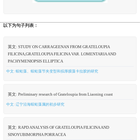
以下为句子列表：
英文: STUDY ON CARRAGEENAN FROM GRATELOUPIA
FILICINA,GRATELOUPIA FILICINA VAR. LOMENTARIA AND
PACHYMENIOPSIS ELLIPTICA
中文: 蜈蚣藻、蜈蚣藻节夹变型和拟厚膜藻卡拉胶的研究
英文: Preliminary research of Grateloupia from Liaoning coast
中文: 辽宁沿海蜈蚣藻属的初步研究
英文: RAPD ANALYSIS OF GRATELOUPIA FILICINA AND
SINOYUBIMORPHA PORRACEA