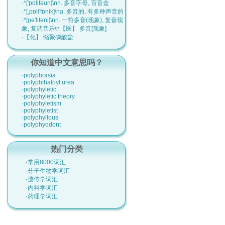
·*['pɒlifәun]\nn. 多音字母, 百音盒
·*[,pɒli'fɒnik]\na. 多音的, 有多种声音的
·*[pә'lifәni]\nn. 一符多音(现象), 复音现
象, 复调音乐\n【医】 多音[现象]
·【化】 缩聚磷酸盐
你知道中文意思吗？
·polyphrasia
·polyphthaloyl urea
·polyphyletic
·polyphyletic theory
·polyphyletism
·polyphyletist
·polyphyllous
·polyphyodont
热门分类
·
常用8000词汇
·
分子生物学词汇
·
遗传学词汇
·
内科学词汇
·
药理学词汇