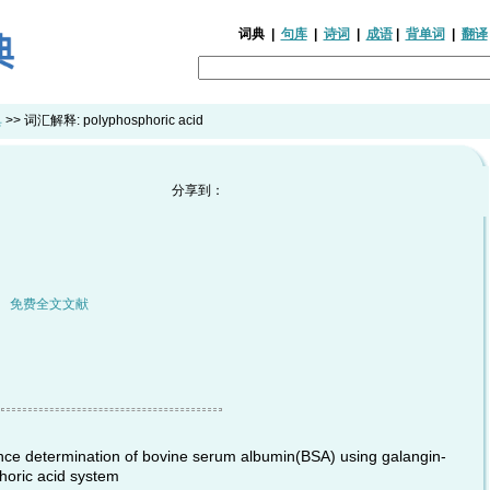
词典
|
句库
|
诗词
|
成语
|
背单词
|
翻译
典
>> 词汇解释:
polyphosphoric acid
分享到：
|
免费全文文献
ce determination of bovine serum albumin(BSA) using galangin-
oric acid system