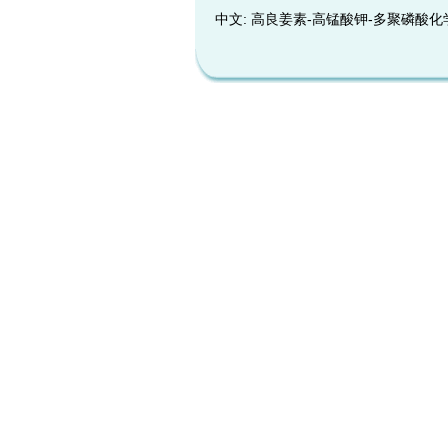
中文: 高良姜素-高锰酸钾-多聚磷