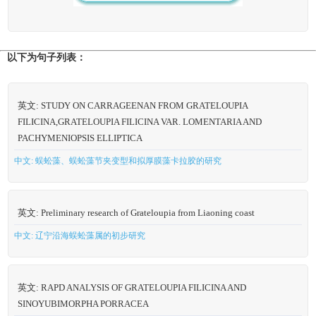
以下为句子列表：
英文: STUDY ON CARRAGEENAN FROM GRATELOUPIA
FILICINA,GRATELOUPIA FILICINA VAR. LOMENTARIA AND
PACHYMENIOPSIS ELLIPTICA
中文: 蜈蚣藻、蜈蚣藻节夹变型和拟厚膜藻卡拉胶的研究
英文: Preliminary research of Grateloupia from Liaoning coast
中文: 辽宁沿海蜈蚣藻属的初步研究
英文: RAPD ANALYSIS OF GRATELOUPIA FILICINA AND
SINOYUBIMORPHA PORRACEA