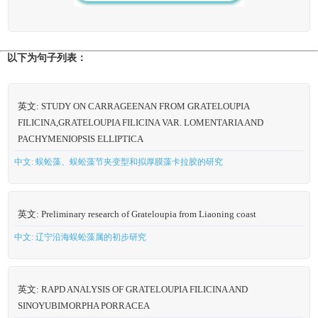
以下为句子列表：
英文: STUDY ON CARRAGEENAN FROM GRATELOUPIA
FILICINA,GRATELOUPIA FILICINA VAR. LOMENTARIA AND
PACHYMENIOPSIS ELLIPTICA
中文: 蜈蚣藻、蜈蚣藻节夹变型和拟厚膜藻卡拉胶的研究
英文: Preliminary research of Grateloupia from Liaoning coast
中文: 辽宁沿海蜈蚣藻属的初步研究
英文: RAPD ANALYSIS OF GRATELOUPIA FILICINA AND
SINOYUBIMORPHA PORRACEA