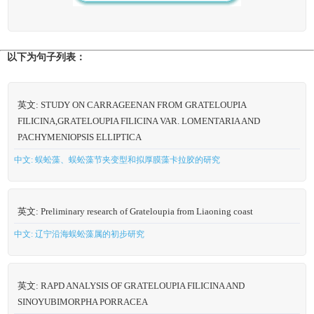
以下为句子列表：
英文: STUDY ON CARRAGEENAN FROM GRATELOUPIA
FILICINA,GRATELOUPIA FILICINA VAR. LOMENTARIA AND
PACHYMENIOPSIS ELLIPTICA
中文: 蜈蚣藻、蜈蚣藻节夹变型和拟厚膜藻卡拉胶的研究
英文: Preliminary research of Grateloupia from Liaoning coast
中文: 辽宁沿海蜈蚣藻属的初步研究
英文: RAPD ANALYSIS OF GRATELOUPIA FILICINA AND
SINOYUBIMORPHA PORRACEA