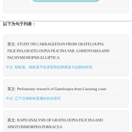
以下为句子列表：
英文: STUDY ON CARRAGEENAN FROM GRATELOUPIA
FILICINA,GRATELOUPIA FILICINA VAR. LOMENTARIA AND
PACHYMENIOPSIS ELLIPTICA
中文: 蜈蚣藻、蜈蚣藻节夹变型和拟厚膜藻卡拉胶的研究
英文: Preliminary research of Grateloupia from Liaoning coast
中文: 辽宁沿海蜈蚣藻属的初步研究
英文: RAPD ANALYSIS OF GRATELOUPIA FILICINA AND
SINOYUBIMORPHA PORRACEA