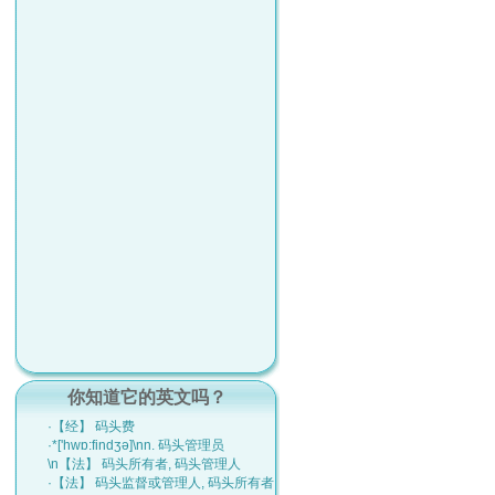
你知道它的英文吗？
·【经】 码头费
·*['hwɒ:findʒә]\nn. 码头管理员
\n【法】 码头所有者, 码头管理人
·【法】 码头监督或管理人, 码头所有者