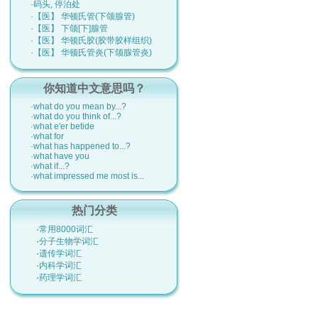
·码头, 停泊处
·【医】 华顿氏管(下颌腺管)
·【医】 下颌[下]腺管
·【医】 华顿氏胶(胶带胶样组织)
·【医】 华顿氏管炎(下颌腺管炎)
你知道中文意思吗？
·what do you mean by...?
·what do you think of...?
·what e'er betide
·what for
·what has happened to...?
·what have you
·what if...?
·what impressed me most is...
热门分类
·
常用8000词汇
·
分子生物学词汇
·
遗传学词汇
·
内科学词汇
·
药理学词汇