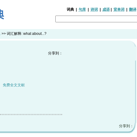
词典
|
句库
|
诗词
|
成语
|
背单词
|
翻译
典
>> 词汇解释:
what about...?
分享到：
|
免费全文文献
分享到：