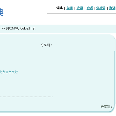
词典
|
句库
|
诗词
|
成语
|
背单词
|
翻译
典
>> 词汇解释:
football net
分享到：
免费全文文献
分享到：