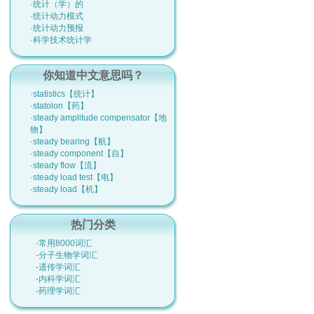
·统计（学）的
·统计动力模式
·统计动力预报
·科学技术统计学
你知道中文意思吗？
·statistics【统计】
·statolon【药】
·steady amplitude compensator【地
物】
·steady bearing【航】
·steady component【自】
·steady flow【流】
·steady load test【电】
·steady load【机】
热门分类
·
常用8000词汇
·
分子生物学词汇
·
遗传学词汇
·
内科学词汇
·
药理学词汇