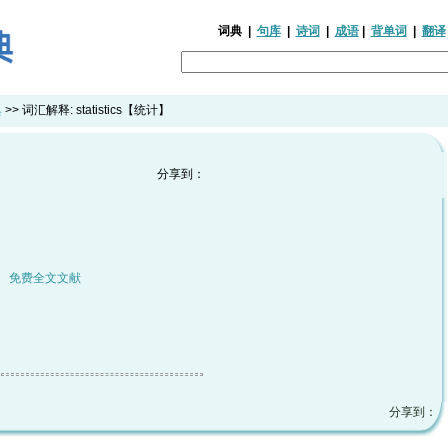
词典
|
句库
|
诗词
|
成语
|
背单词
|
翻译
典
>> 词汇解释:
statistics【统计】
分享到：
|
免费全文文献
分享到：