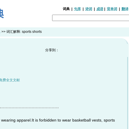
词典
|
句库
|
诗词
|
成语
|
背单词
|
翻译
典
>> 词汇解释:
sports shorts
分享到：
免费全文文献
aring apparel.It is forbidden to wear basketball vests, sports