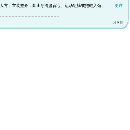
文明大方，衣装整齐，禁止穿挎篮背心、运动短裤或拖鞋入馆。
更详
分享到：