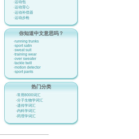
·运动包
·运动背心
·运动补偿器
·运动步枪
你知道中文意思吗？
·running trunks
·sport satin
·sweat suit
·training wear
·over sweater
·tackle twill
·motion detector
·sport pants
热门分类
·
常用8000词汇
·
分子生物学词汇
·
遗传学词汇
·
内科学词汇
·
药理学词汇