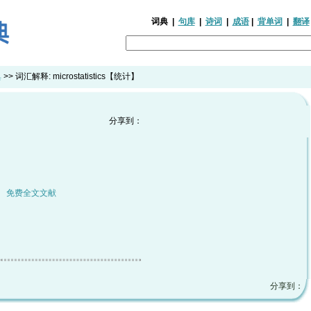
词典
|
句库
|
诗词
|
成语
|
背单词
|
翻译
典
>> 词汇解释:
microstatistics【统计】
分享到：
|
免费全文文献
分享到：