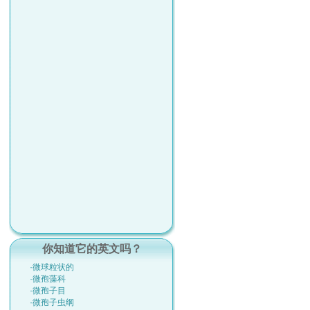
你知道它的英文吗？
·微球粒状的
·微孢藻科
·微孢子目
·微孢子虫纲