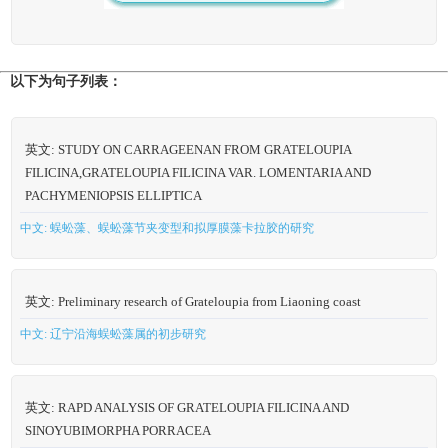
以下为句子列表：
英文: STUDY ON CARRAGEENAN FROM GRATELOUPIA
FILICINA,GRATELOUPIA FILICINA VAR. LOMENTARIA AND
PACHYMENIOPSIS ELLIPTICA
中文: 蜈蚣藻、蜈蚣藻节夹变型和拟厚膜藻卡拉胶的研究
英文: Preliminary research of Grateloupia from Liaoning coast
中文: 辽宁沿海蜈蚣藻属的初步研究
英文: RAPD ANALYSIS OF GRATELOUPIA FILICINA AND
SINOYUBIMORPHA PORRACEA