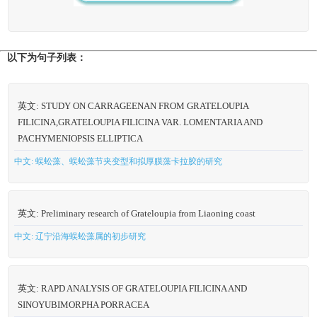
以下为句子列表：
英文: STUDY ON CARRAGEENAN FROM GRATELOUPIA
FILICINA,GRATELOUPIA FILICINA VAR. LOMENTARIA AND
PACHYMENIOPSIS ELLIPTICA
中文: 蜈蚣藻、蜈蚣藻节夹变型和拟厚膜藻卡拉胶的研究
英文: Preliminary research of Grateloupia from Liaoning coast
中文: 辽宁沿海蜈蚣藻属的初步研究
英文: RAPD ANALYSIS OF GRATELOUPIA FILICINA AND
SINOYUBIMORPHA PORRACEA