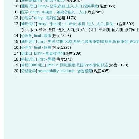
[
通用高频词汇
]
entry - 加入
(热度:970)
[
通用词汇
]
Entry - 登录,条目,进入,入口,报关手续
(热度:863)
[
医学
]
entry - ①项目，条款②输入，入口
(热度:569)
[
心理学
]
entry - 表列值
(热度:1173)
[
通用词汇
]
entry - *['entri]；n. 登录, 条目, 进入, 入口, 报关；
(热度:592)
*['entri]\nn. 登录, 条目, 进入, 入口, 报关\n【计】 登录项, 输入项, 条目\
[
心理学
]
limit - 极限
(热度:1098)
[
通用词汇
]
limit - 界线,范围,区域,界线点,极限,限制渔获量,限价,限定,设
[
心理学
]
limit - 限度
(热度:1223)
[
进出口
]
Limit - 草毒滴混剂
(热度:239)
[
科技词汇
]
limit - 界限
(热度:373)
[
常用8000词汇
]
limit - n.界限,限度,范围 v.(to)限制,限定
(热度:1199)
[
分析化学
]
permeability limit limit - 渗透极限
(热度:435)