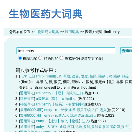
您现在的位置：
生物医药大词典
>>
通用词典
>> 搜索关键词:
limit entry
模糊匹配
精确匹配
缩略语(只能是英文字母）
词典参考样式结果：
[
化学化工
]
limit - *['limit]；n. 界限, 边界, 限度, 极限, 限制；vt. 限制, 限定
*['limit]\nn. 界限, 边界, 限度, 极限, 限制\nvt. 限制, 限定\n【化】 界
关词组:\n strain oneself to the limit\n without limit
[
通用词汇
]
limit entry - 【经】 有限制进口
(热度:19)
[
科技词汇
]
α极限集【数】 - α-limit set
(热度:221)
[
科技词汇
]
limit entry【贸易】 - 有限制申报
(热度:689)
[
常用8000词汇
]
entry - n．登录,条目,报关手续,入口,进入
(热度:2110)
[
常用8000词汇
]
entry - n.进入,入口;通道;记载,条目
(热度:1923)
[
通用词汇
]
entry - 【建筑】输入【物理】进入
(热度:997)
[
通用词汇
]
entry - 入,玄关,通路,河口,记录,参加,参加者,参加者名簿,报关